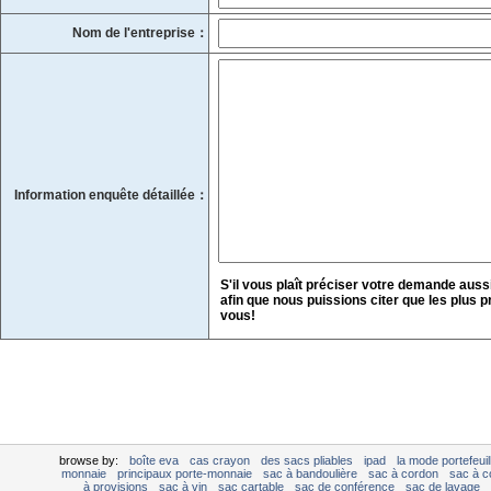
Nom de l'entreprise：
Information enquête détaillée：
S'il vous plaît préciser votre demande aussi
afin que nous puissions citer que les plus p
vous!
browse by:
boîte eva
cas crayon
des sacs pliables
ipad
la mode portefeuil
monnaie
principaux porte-monnaie
sac à bandoulière
sac à cordon
sac à c
à provisions
sac à vin
sac cartable
sac de conférence
sac de lavage