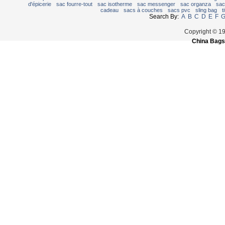
d'épicerie
sac fourre-tout
sac isotherme
sac messenger
sac organza
sac
cadeau
sacs à couches
sacs pvc
sling bag
t
Search By:
A
B
C
D
E
F
Copyright © 1
China Bags