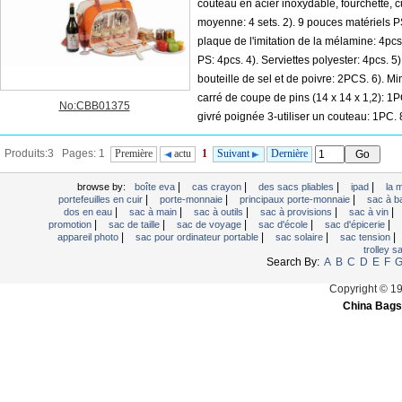
couteau en acier inoxydable, fourchette, c
moyenne: 4 sets. 2). 9 pouces matériels 
plaque de l'imitation de la mélamine: 4pcs
PS: 4pcs. 4). Serviettes polyester: 4pcs. 5)
bouteille de sel et de poivre: 2PCS. 6). M
carré de coupe de pins (14 x 14 x 1,2): 1P
No:CBB01375
givré poignée 3-utiliser un couteau: 1PC.
beurre giv...
Produits:3 Pages: 1
Première
actu
1
Suivant
Dernière
|
|
|
|
browse by:
boîte eva
cas crayon
des sacs pliables
ipad
la 
|
|
|
portefeuilles en cuir
porte-monnaie
principaux porte-monnaie
sac à b
|
|
|
|
|
dos en eau
sac à main
sac à outils
sac à provisions
sac à vin
|
|
|
|
|
promotion
sac de taille
sac de voyage
sac d'école
sac d'épicerie
|
|
|
|
appareil photo
sac pour ordinateur portable
sac solaire
sac tension
trolley 
Search By:
A
B
C
D
E
F
Copyright © 1
China Bags