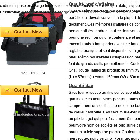
Qualité bref d'affaires
cadmium: prise en charge Impression: soutenu Peut être 7P (sans phtalate): suppo
Qualité Mémoires d'affaires viennent dans 
Certification disponibles: prise en charge OEM et ODM commandes sont les bien
parfaite qui devrait convenir à la plupart 
...
document. Ces mémoires d'affaires de co
personnalisés tiendront tout ce dont vous
pour une réunion ou une conférence et ne
encombrants à transporter avec une band
réglable pratique et sont disponibles en g
bleu. Mémoires d'affaires d'impression pe
font de grands outils promotionnels. Coule
Gris, Rouge Tailles du produit: 381mm (
No:CBB02174
(H) x 57mm (d) Avant: 150mm (W) x 60mm
Qualité Sac
Sacs fourre-tout de qualité sont disponib
gamme de couleurs vives passionnantes 
comprennent un soufflet interne et une bo
de couleur assortie. Ces sacs fourre-tout d
un prix budget qui peut facilement être pe
pour votre nom de société et logo sur le d
pour un article superbe promo. Couleurs: n
noir / rouge, noir / vert, noir / orange, noir /