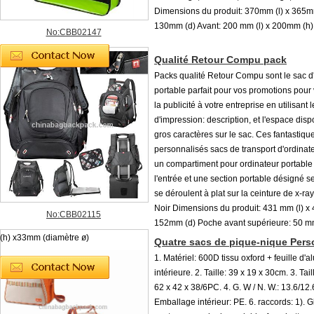
Dimensions du produit: 370mm (l) x 365m
130mm (d) Avant: 200 mm (l) x 200mm (h)
No:CBB02147
Qualité Retour Compu pack
Packs qualité Retour Compu sont le sac d
portable parfait pour vos promotions pour 
la publicité à votre entreprise en utilisant 
d'impression: description, et l'espace dis
gros caractères sur le sac. Ces fantastiqu
personnalisés sacs de transport d'ordinate
un compartiment pour ordinateur portable
l'entrée et une section portable désigné 
se déroulent à plat sur la ceinture de x-ra
Noir Dimensions du produit: 431 mm (l) x
No:CBB02115
152mm (d) Poche avant supérieure: 50 m
(h) x33mm (diamètre ø)
Quatre sacs de pique-nique Per
1. Matériel: 600D tissu oxford + feuille d'
intérieure. 2. Taille: 39 x 19 x 30cm. 3. Tai
62 x 42 x 38/6PC. 4. G. W / N. W.: 13.6/12.
Emballage intérieur: PE. 6. raccords: 1). 