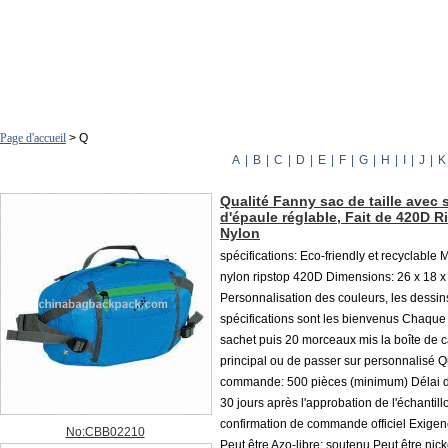
Page d'accueil
> Q
A
|
B
|
C
|
D
|
E
|
F
|
G
|
H
|
I
|
J
|
K
Qualité Fanny sac de taille avec 
d'épaule réglable, Fait de 420D R
Nylon
spécifications: Eco-friendly et recyclable 
nylon ripstop 420D Dimensions: 26 x 18 
Personnalisation des couleurs, les dessins
spécifications sont les bienvenus Chaque 
sachet puis 20 morceaux mis la boîte de c
principal ou de passer sur personnalisé Q
commande: 500 pièces (minimum) Délai de
30 jours après l'approbation de l'échantill
confirmation de commande officiel Exigen
No:CBB02210
Peut être Azo-libre: soutenu Peut être nick