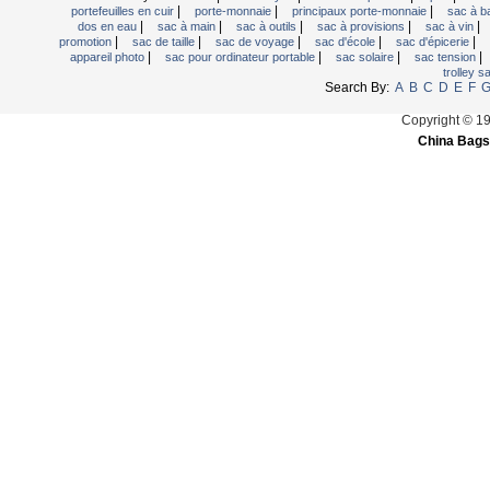
|
|
|
portefeuilles en cuir
porte-monnaie
principaux porte-monnaie
sac à b
|
|
|
|
|
dos en eau
sac à main
sac à outils
sac à provisions
sac à vin
|
|
|
|
|
promotion
sac de taille
sac de voyage
sac d'école
sac d'épicerie
|
|
|
|
appareil photo
sac pour ordinateur portable
sac solaire
sac tension
trolley 
Search By:
A
B
C
D
E
F
Copyright © 1
China Bags