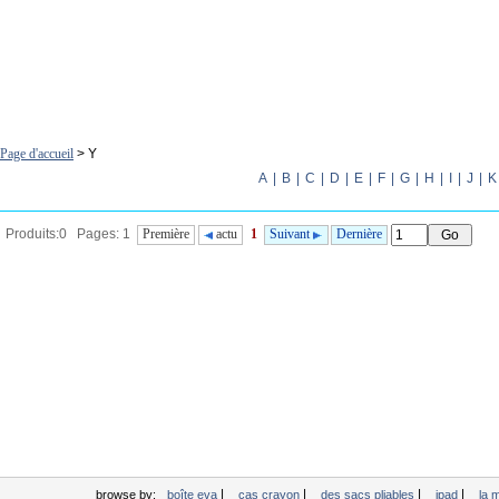
Page d'accueil
> Y
A
|
B
|
C
|
D
|
E
|
F
|
G
|
H
|
I
|
J
|
K
Produits:0 Pages: 1
Première
actu
1
Suivant
Dernière
|
|
|
|
browse by:
boîte eva
cas crayon
des sacs pliables
ipad
la 