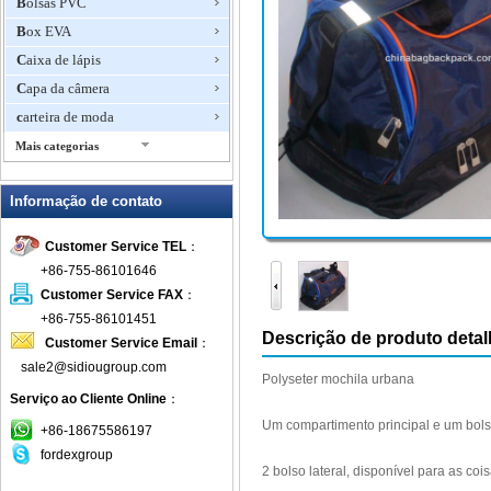
Bolsas PVC
Box EVA
Caixa de lápis
Capa da câmera
carteira de moda
Mais categorias
Carteiras de couro
Informação de contato
chave de carteira
Estojo para ferramentas
Customer Service TEL
：
ipad
+86-755-86101646
Laptop Sleeve
Customer Service FAX
：
Mochila
+86-755-86101451
Descrição de produto deta
Customer Service Email
：
Mochila
sale2@sidiougroup.com
Mochila de água
Polyseter
mochila
urbana
Serviço ao Cliente Online
：
Mochila de caminhada
Um compartimento
principal e
um bol
Pacotes de Fanny
+86-18675586197
fordexgroup
Pochete
2
bolso lateral
, disponível para
as coi
porta-moedas