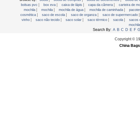
|
|
|
|
sling bag
bolsas pvc
box eva
caixa de lápis
capa da câmera
carteira de 
|
|
|
|
mochila
mochila
mochila de água
mochila de caminhada
pacote
Titular CD
|
|
|
cosmética
saco de escola
saco de organza
saco de supermercado
|
|
|
|
|
vinho
saco não tecido
saco solar
saco térmico
sacola
sacos 
titular do cartão
mochil
Travel Bag
Search By:
A
B
C
D
E
F
Trolley mochila
Copyright © 1
verificação da carteira
China Bags